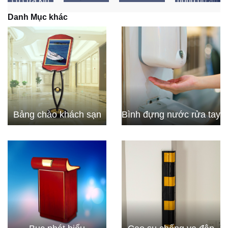
có cửa kín
nóng đồ ăn
ngăn
Danh Mục khác
Bảng chào khách sạn
Bình đựng nước rửa tay