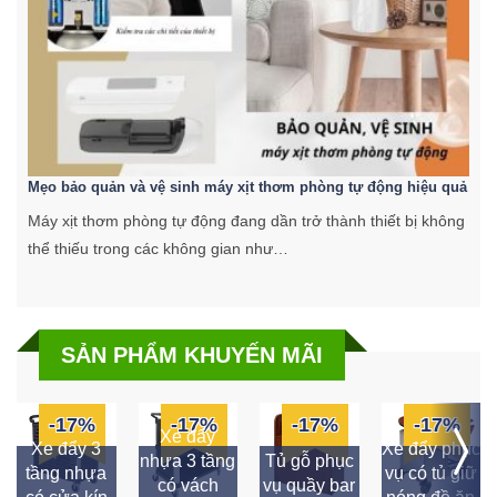
Mẹo bảo quản và vệ sinh máy xịt thơm phòng tự động hiệu quả
C
Máy xịt thơm phòng tự động đang dần trở thành thiết bị không
K
thể thiếu trong các không gian như…
k
SẢN PHẨM KHUYẾN MÃI
-17%
-17%
-17%
-17%
Xe đẩy
Xe đẩy 3
Xe đẩy phục
nhựa 3 tầng
Tủ gỗ phục
tầng nhựa
vụ có tủ giữ
có vách
vụ quầy bar