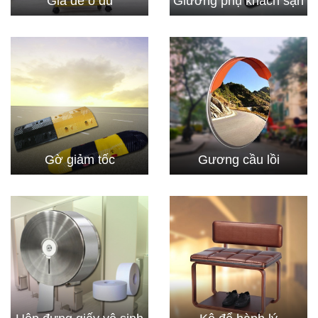
Giá để ô dù
Giường phụ khách sạn
Gờ giảm tốc
Gương cầu lồi