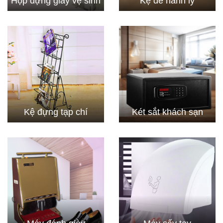
Hộp đựng giấy vệ sinh
Kệ để hành lý
Kệ đựng tạp chí
Két sắt khách sạn