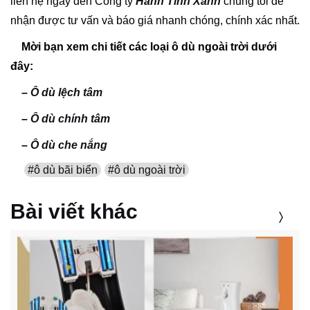
liên hệ ngay đến Công ty
Hành Tinh Xanh
chúng tôi để
nhận được tư vấn và báo giá nhanh chóng, chính xác nhất.
Mời bạn xem chi tiết các loại ô dù ngoài trời dưới
đây:
–
Ô dù lệch tâm
–
Ô dù chính tâm
–
Ô dù che nắng
#ô dù bãi biển
#ô dù ngoài trời
Bài viết khác