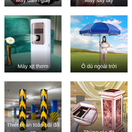
Máy đánh giày
Máy sấy tay
Máy xịt thơm
Ô dù ngoài trời
Thiết bị an toàn bãi đỗ